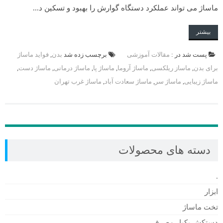
ماساژ می تواند عملکرد دستگاه گوارش را بهبود و تسکین د...
بیشتر
پست شد در :
مقالات آموزشی
برچسب زده شد
بدن
,
فواید ماساژ
برای بدن
,
ماساز ریلکسی
,
ماساژ آروما
,
ماساژ پا
,
ماساژ درمانی
,
ماساژ دست
,
ماساژ زیبایی
,
ماساژ سر
,
ماساژ سعادت آباد
,
ماساژ غرب تهران
دسته های محصولات
.
ابزار
تخت ماساژ
دستکش یکبار مصرف