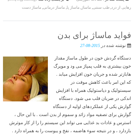
رهایی از درد
,
طب سنتی
,
ماساژ
,
ماساژ پا
,
ماساژ درمانی
,
ماساژ دست
فواید ماساژ برای بدن
نوشته شده در
2015-08-27
دستگاه گردش خون در طول ماساژ مقدار
خون بیشتری به قلب پمپاژ می ود و مویرگ
هابازتر شده و جریان خون افزایش میابد .
که این امر باعث کاهش موقت در
سیستولیک و دیاستولیک همراه با افزایش
اندکی در ضربان قلب می شود. دستگاه
گوارش یکی از عملکردهای اولیه از دستگاه
گوارش برای تصفیه مواد زائد و سموم از بدن است . با این حال ،
استرس و عادات بد غذایی می تواند این سیستم را را از کار موثرش
بازدارد ، و در نتیجه سوء هاضمه ، نفخ و یبوست را به همراه دارد .