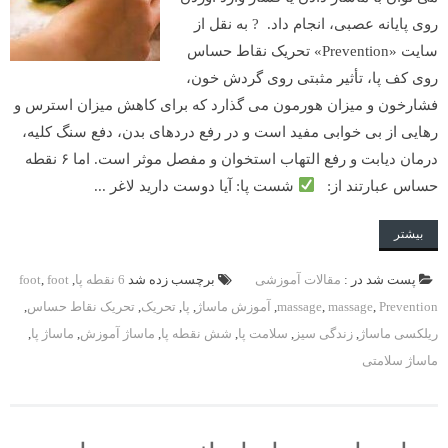
روی پایانه عصبی، انجام داد. ? به نقل از
سایت «Prevention» تحریک نقاط حساس
روی کف پا، تأثیر مثبتی روی گردش خون،
فشارخون و میزان هورمون می گذارد که برای کاهش میزان استرس و
رهایی از بی خوابی مفید است و در رفع دردهای بدن، دفع سنگ کلیه،
درمان دیابت و رفع التهاب استخوان و مفصل موثر است. اما ۶ نقطه
حساس عبارتند از:
شست پا: آیا دوست دارید لاغر ...
بیشتر
پست شد در :
مقالات آموزشی
برچسب زده شد
6 نقطه پا
,
foot
,
foot
Prevention
,
massage
,
massage
,
آموزش ماساژ
,
پا
,
تحريک
,
تحريک نقاط حساس
,
ریلکسی ماساژ
,
زندگی سیز
,
سلامت پا
,
شش نقطه پا
,
ماساژ آموزش
,
ماساژ پا
,
ماساژ سلامتی